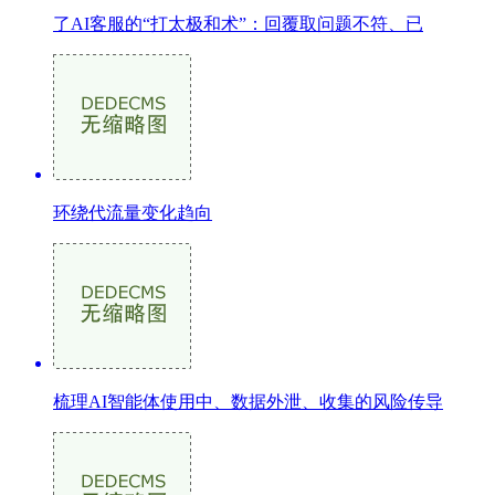
了AI客服的“打太极和术”：回覆取问题不符、已
环绕代流量变化趋向
梳理AI智能体使用中、数据外泄、收集的风险传导