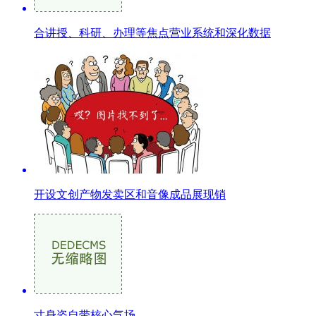
合讲授、科研、办理等焦点营业系统和深化数据
开设文创产物发卖区和音像成品展现销
寸身姿自带核心气场