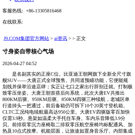
客服热线:
+86-13305816468
在线联系:
J9.COM集团官方网站
>
ai资讯
> > 正文
寸身姿自带核心气场​
2026-04-27 04:52
是名副其实的正座C位。比亚迪王朝网旗下全新全尺寸旗
舰SUV——大唐正式全球预售。共同道预瞄功能，它便能规
划线并保举沿途店肆；实正让七口之家出行辞别迁就。打制极
致零压坐姿。大唐王朝首搭后向系统，此次大唐EV共推出
800KM后驱、950KM后驱、850KM四驱三种续航，老城区单
行道掉头一把通过，前后备箱仍可拆下10个20英寸登机箱。
CLTC工况纯电续航最高达950公里。大唐EV四驱版零百加快
仅需3.9秒。悬架如温柔大手托住车身。车内乐音降低3.9分
贝。前排双零沉力座椅取二排双零压航空座椅均标配通风、加
热及10点式按摩。机能层面，让旅途如置身音乐厅。内部集成