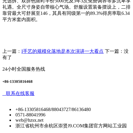
元选拆、双拼色限时半价5000元及3年3次免费调养等多沉卑享
礼遇。全尺寸身姿自带核心气场。舒服设置装备摆设上，二排
靠背最大可舒展至146，其具有同级第一的89.3%得房率取6.34
平方米套内面积。
上一篇：
I手艺的规模化落地是本次演讲一大看点
下一篇：没
有了
24小时全国服务热线
+86-13305816468
联系在线客服
+86-13305816468/88043727/86136480
0571-88041996
web@hzsx.net
浙江省杭州市余杭区崇贤J9.COM集团官方网站工业园