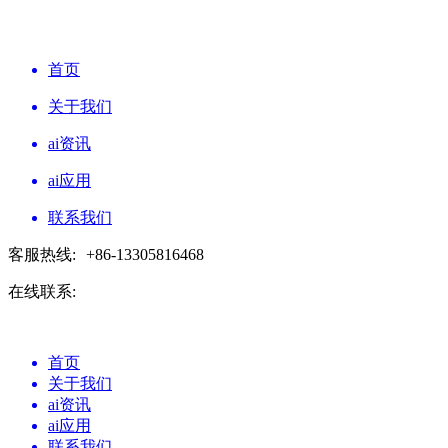
首页
关于我们
ai资讯
ai应用
联系我们
客服热线:
+86-13305816468
在线联系:
首页
关于我们
ai资讯
ai应用
联系我们