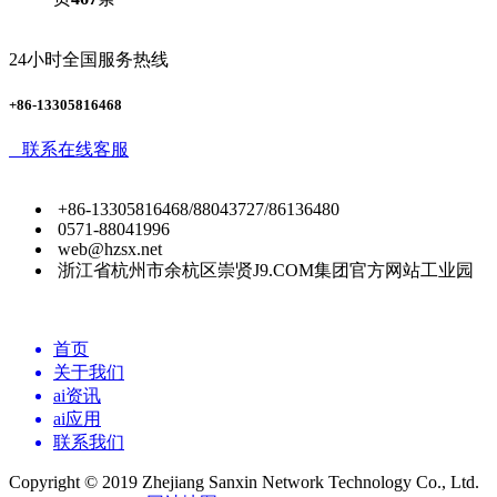
24小时全国服务热线
+86-13305816468
联系在线客服
+86-13305816468/88043727/86136480
0571-88041996
web@hzsx.net
浙江省杭州市余杭区崇贤J9.COM集团官方网站工业园
首页
关于我们
ai资讯
ai应用
联系我们
Copyright © 2019 Zhejiang Sanxin Network Technology Co., Ltd.