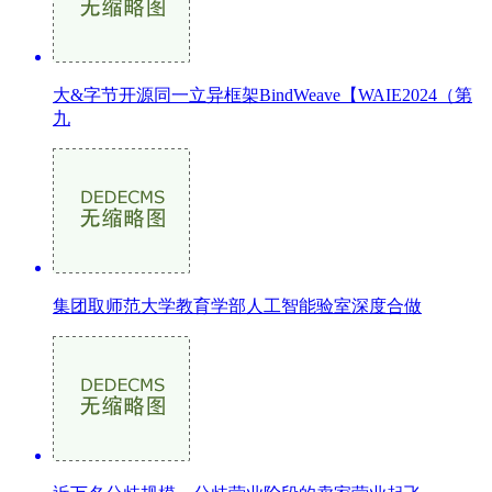
大&字节开源同一立异框架BindWeave【WAIE2024（第
九
集团取师范大学教育学部人工智能验室深度合做