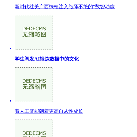
新时代壮美广西扶植注入络绎不绝的“数智动能
学生阐发AI锻炼数据中的文化
着人工智能朝着更高自从性成长