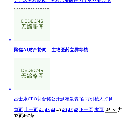
近万名分歧规模、分歧营业阶段的卖家营业起飞
聚焦AI财产协同、生物医药立异等核
富士康CEO郭台铭公开颁布发表“百万机械人打算
首页
上一页
42
43
44
45
46
47
48
下一页
末页
共
52
页
467
条