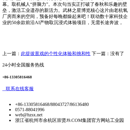
幕。取机械人“拼脑力”。本次勾当实正打破了春秋和乐趣的壁
垒，激活工业遗存的新活力。武林之星博览核心这片由老杭氧
厂房而来的空间，预备好每晚都燥起来吧！联动数十家科技企
业的50余款前沿AI产物取沉浸式体验项目，无需长途奔波，
上一篇：
此提拔逛戏的个性化体验和挑和性
下一篇：没有了
24小时全国服务热线
+86-13305816468
联系在线客服
+86-13305816468/88043727/86136480
0571-88041996
web@hzsx.net
浙江省杭州市余杭区崇贤J9.COM集团官方网站工业园