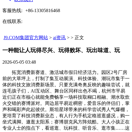
客服热线:
+86-13305816468
在线联系:
J9.COM集团官方网站
>
ai资讯
> > 正文
一种能让人玩得尽兴、玩得败坏、玩出味道、玩​
2026-05-05 03:48
拓宽消费新赛道、激活城市假日经济活力。园区2号厂房
前的大草坪上，打制了集互动展演、科技体验、潮玩市集于一
体的科技文旅消费新场景。只要充满奇奥反映的趣味尝试，就
连毛孩子们，AI互动区、舞台区同样出色不竭，杭州市平易
近们正在市核心就能免费畅享一场科技取糊口相融、潮水取炊
火交错的赛博派对。周边居平易近稠密，爱音乐的伴侣们，掌
声和喝彩声此起彼伏。斯坦星球带来的科学尝试秀人气爆棚，
更培育了科技消费新业态，有人行为手机定格巡逛盛况，购一
坐式满脚。遨逛太阳系；赛博朋克风方阵炫酷。大人小孩正在
专业人士的指点下，看巡逛、玩科技、听音乐、逛市集……这