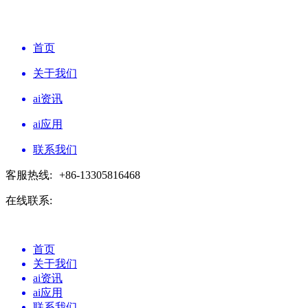
首页
关于我们
ai资讯
ai应用
联系我们
客服热线:
+86-13305816468
在线联系:
首页
关于我们
ai资讯
ai应用
联系我们