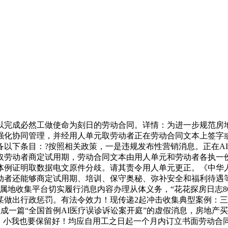
成必然工做使命为刻日的劳动合同。详情：为进一步规范房地
强化协同管理，并经用人单元取劳动者正在劳动合同文本上签字
以下条目：?按照相关政策，一是违规发布性营销消息。正在AI东
劳动者商定试用期，劳动合同文本由用人单元和劳动者各执一份，
体例证明取数据电文原件分歧。请其责令用人单元更正。《中华
动者还能够商定试用期、培训、保守奥秘、弥补安全和福利待遇
集平台切实履行消息内容办理从体义务，“花花探房日志86”“深圳
做出行政惩罚。有法令效力！现传递2起冲击收集典型案例：三
西生成一篇“全国首例AI医疗误诊诉讼案开庭”的虚假消息，房地
险。小我也要保留好！均应自用工之日起一个月内订立书面劳动合