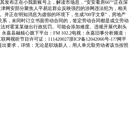
其发布正在小我新账号上，解读市场息，“安安看房66”“正在深
情：天津网安部分聚焦人平易近群众反映强烈的涉网违法犯为，相关
并正在明知消息为虚假的环境下，生成700字文章”，房地产
关系，未同时订立书面劳动合同的，签定劳动合同都是成立劳动
关依法对霍某某做出行政惩罚。可能会添加难度。违规开展代剃头
嘉县融核心旗下平台：FM 102.2电视：永嘉旧事分析频道：
目许可证：111420027浙ICP备12042066号-1??网平
元提出要求，详情：无论是职场新人，用人单元取劳动者该当按照