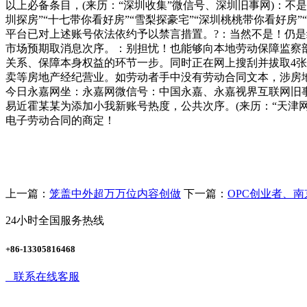
以上必备条目，(来历：“深圳收集”微信号、深圳旧事网)：不
圳探房”“十七带你看好房”“雪梨探豪宅”“深圳桃桃带你看好
平台已对上述账号依法依约予以禁言措置。?：当然不是！仍是
市场预期取消息次序。：别担忧！也能够向本地劳动保障监察
关系、保障本身权益的环节一步。同时正在网上搜刮并拔取4张
卖等房地产经纪营业。如劳动者手中没有劳动合同文本，涉房地产
今日永嘉网坐：永嘉网微信号：中国永嘉、永嘉视界互联网旧事消息办事许
易近霍某某为添加小我新账号热度，公共次序。(来历：“天津
电子劳动合同的商定！
上一篇：
笼盖中外超万万位内容创做
下一篇：
OPC创业者、
24小时全国服务热线
+86-13305816468
联系在线客服