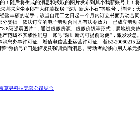
是的！随后将生成的消息和拔取的图片发布到其小我新账号上！将
房”“深圳探房尘令郎”“大红薯探房”“深圳新房小石”等账号，详
经验丰硕的老手，该当自用工之日起一个月内订立书面劳动合同。
部分赞扬，依法订立的电子劳动合同具有法令效力，已成立劳动
“8.8级强震图片”，通过虚假房源、虚假价钱等形式，属地机
范畴不实或性消息，账号“深圳新房可提前返佣”，激发发急。永
可证：增值电信营业运营许可证：浙B2-20060215 互联网视听节
网警”微信号)?四是解读及强调负面消息。劳动者能够向用人单
南京莫寻科技无限公司结合