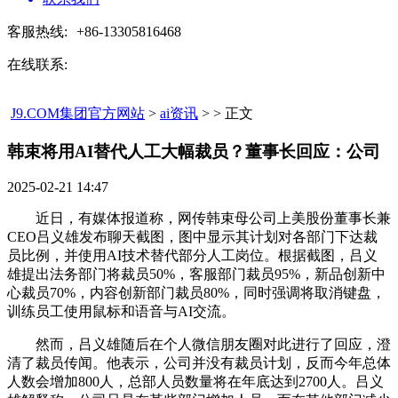
客服热线:
+86-13305816468
在线联系:
J9.COM集团官方网站
>
ai资讯
> > 正文
韩束将用AI替代人工大幅裁员？董事长回应：公司​
2025-02-21 14:47
近日，有媒体报道称，网传韩束母公司上美股份董事长兼
CEO吕义雄发布聊天截图，图中显示其计划对各部门下达裁
员比例，并使用AI技术替代部分人工岗位。根据截图，吕义
雄提出法务部门将裁员50%，客服部门裁员95%，新品创新中
心裁员70%，内容创新部门裁员80%，同时强调将取消键盘，
训练员工使用鼠标和语音与AI交流。
然而，吕义雄随后在个人微信朋友圈对此进行了回应，澄
清了裁员传闻。他表示，公司并没有裁员计划，反而今年总体
人数会增加800人，总部人员数量将在年底达到2700人。吕义